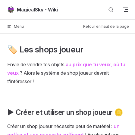
Passer au contenu
MagicalSky - Wiki
Menu
Retour en haut de la page
🏷️ Les shops joueur
Envie de vendre tes objets
au prix que tu veux, où tu
veux
? Alors le système de shop joueur devrait
t'intéresser !
▶️ Créer et utiliser un shop joueur 🪙
Créer un shop joueur nécessite peut de matériel :
un
coffre et une pancarte suffisent
! En plaçant une